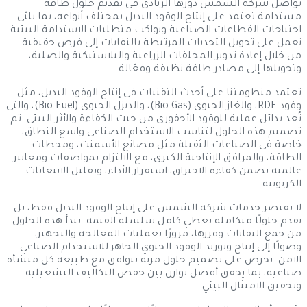
تواصل شركة الشمس دورها الريادي في تقديم حلول طاقة
مستدامة تعتمد على إنتاج الوقود البديل بمختلف أنواعه، بما يلبّي
احتياجات القطاعات الصناعية ويواكب متطلبات الاستدامة البيئية.
نعمل على تحويل التحديات المرتبطة بالنفايات إلى فرص حقيقية
من خلال إعادة تدوير المخلفات الزراعية والبلاستيكية والصلبة،
وتحويلها إلى مصادر طاقة نظيفة وفعّالة.
تعتمد منظومتنا على أحدث التقنيات في إنتاج الوقود البديل، مثل
وقود RDF، والغاز الحيوي (Bio Gas)، والديزل الحيوي (Bio Fuel)، والتي
تُعد بدائل عملية للوقود الأحفوري من حيث الكفاءة والأثر البيئي. تم
تصميم هذه الحلول لتناسب الاستخدام الصناعي واسع النطاق،
خاصة في الصناعات الثقيلة مثل مصانع الأسمنت، ومحطات
الطاقة، والمرافق الإنتاجية الكبرى، مع الالتزام بمواصفات ومعايير
عالمية تضمن كفاءة الاحتراق، استقرار الأداء، وتقليل الانبعاثات
الكربونية.
لا تقتصر خدمات شركة الشمس على إنتاج الوقود البديل فقط، بل
نقدم حلولًا متكاملة تغطي كامل سلسلة القيمة. تبدأ هذه الحلول
من جمع النفايات وفرزها، مرورًا بعمليات المعالجة والتجهيز،
وصولًا إلى إنتاج وتوريد الوقود الحيوي الجاهز للاستخدام الصناعي
الآمن. نحرص على تصميم حلول مرنة تتوافق مع طبيعة كل منشأة
صناعية، بما يحقق أفضل توازن بين خفض التكاليف التشغيلية
وتحقيق الامتثال البيئي.